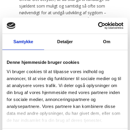
sjældent som muligt og samtidig så ofte som
nødvendigt for at undgå udvikling af sygdom –
og aldrig sjældnere end hvert andet år.
Du og din tandlæge skal ved undersøgelserne
aftale, hvor lang tid der skal gå mellem dine
Samtykke
Detaljer
Om
besøg hos tandlægen. Overordnet skal I tage
hensyn til tre faktorer:
• Din nuværende sygdomsaktivitet
Denne hjemmeside bruger cookies
• Din risikoprofil
Vi bruger cookies til at tilpasse vores indhold og
• Din sygdomserfaring
annoncer, til at vise dig funktioner til sociale medier og til
Har du aktiv sygdom og høj risiko for ny sygdom
at analysere vores trafik. Vi deler også oplysninger om
eller forværring af eksisterende sygdom, skal du
din brug af vores hjemmeside med vores partnere inden
gå hyppigere til tandlæge, end hvis du aldrig har
for sociale medier, annonceringspartnere og
haft tandsygdomme, ikke har nogen
analysepartnere. Vores partnere kan kombinere disse
sygdomsaktivitet og har en lav risiko.
data med andre oplysninger, du har givet dem, eller som
de har indsamlet fra din brug af deres tjenester.
Kilde: www.tandlaegeforeningen.dk