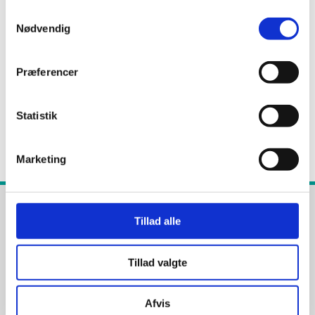
Samtykkevalg
Nødvendig
Har du tandlægeskræk?
Præferencer
Elektrisk eller manuel tandbørste - Hvad
er bedst?
Statistik
Marketing
Tillad alle
Praktisk info
Tandlæge Tanja Lauest
Tillad valgte
Østergade 8-10, 2.sal
3200 Helsinge
Afvis
Tlf.:
+45 47 47 40 60