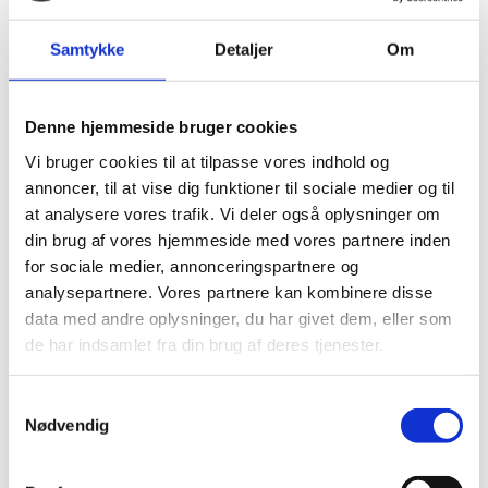
parodontosebehandling. Først vil der foretages en
parodontal undersøgelse, for at klarlægge
Samtykke
Detaljer
Om
sygdommens omfang. Behandling af parodontose
består primært af at eliminere bakterierne i
tandkødslommerne. Det gælder både på klinikken og i
Denne hjemmeside bruger cookies
forhold til hjemmetandplejen. Derfor er instruktioner
Vi bruger cookies til at tilpasse vores indhold og
også en vigtig del af behandlingen. På klinikken vil der
annoncer, til at vise dig funktioner til sociale medier og til
udføres grundig manuel rensning af
tandkødslommerne. Behandlingens varighed og pris
at analysere vores trafik. Vi deler også oplysninger om
afhænger af, hvor udbredt sygdommen er. Det
din brug af vores hjemmeside med vores partnere inden
efterfølgende forløb er også en vigtig del af
for sociale medier, annonceringspartnere og
parodontose behandlingen. Derfor anbefales det at
analysepartnere. Vores partnere kan kombinere disse
man kommer regelmæssigt hver 3-4. måned til kontrol.
data med andre oplysninger, du har givet dem, eller som
de har indsamlet fra din brug af deres tjenester.
Pardontal kirurgi:
Samtykkevalg
Virker den konventionelle behandling ikke optimalt, kan
Nødvendig
kirurgi komme på tale. Det kræver en hel optimal
mundhygiejne.