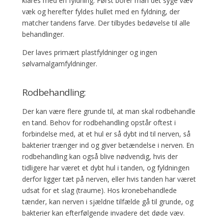
klares med en fyldning. Først borer man det syge væv
væk og herefter fyldes hullet med en fyldning, der
matcher tandens farve. Der tilbydes bedøvelse til alle
behandlinger.
Der laves primært plastfyldninger og ingen
sølvamalgamfyldninger.
Rodbehandling:
Der kan være flere grunde til, at man skal rodbehandle
en tand. Behov for rodbehandling opstår oftest i
forbindelse med, at et hul er så dybt ind til nerven, så
bakterier trænger ind og giver betændelse i nerven. En
rodbehandling kan også blive nødvendig, hvis der
tidligere har været et dybt hul i tanden, og fyldningen
derfor ligger tæt på nerven, eller hvis tanden har været
udsat for et slag (traume). Hos kronebehandlede
tænder, kan nerven i sjældne tilfælde gå til grunde, og
bakterier kan efterfølgende invadere det døde væv.