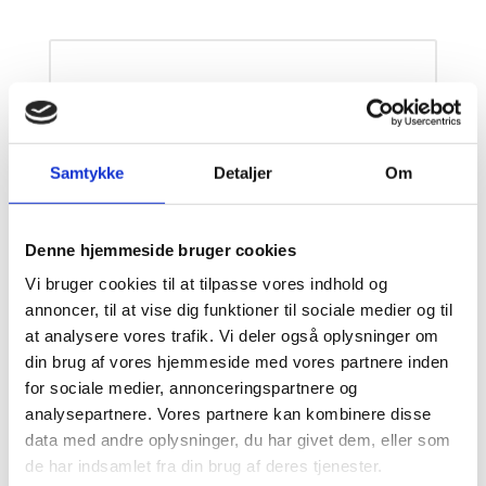
Praktisk information
KLINIKKEN HOLDER
Samtykke
Detaljer
Om
SOMMERFERIE I UGE
29/30/31
Denne hjemmeside bruger cookies
Vi bruger cookies til at tilpasse vores indhold og
Her bor vi:
annoncer, til at vise dig funktioner til sociale medier og til
at analysere vores trafik. Vi deler også oplysninger om
Østergade 8-10, 2.sal
din brug af vores hjemmeside med vores partnere inden
3200 Helsinge
for sociale medier, annonceringspartnere og
Tlf.:
+45 47 47 40 60
analysepartnere. Vores partnere kan kombinere disse
Akut tandpine uden for åbningstid:
data med andre oplysninger, du har givet dem, eller som
de har indsamlet fra din brug af deres tjenester.
Tandlægevagten:
+45 70 25 00 41