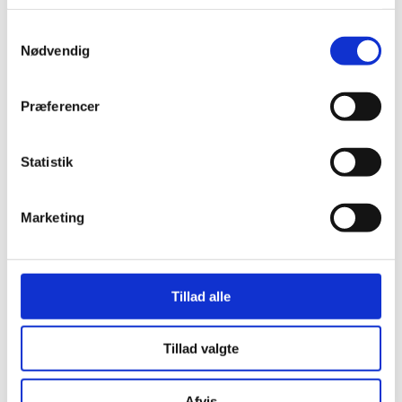
Hjemmeside:
tandlægevagten.dk
Samtykkevalg
Klinikkens persondatapolitik for patientbehandling –
Nødvendig
Klik her
Præferencer
Statistik
Marketing
Tillad alle
Tillad valgte
Afvis